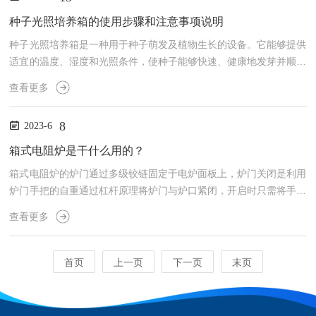
素，为植物创造理想的生长环境。利用更好的技术手段来实现精确控
制环境参数。温度、湿度和光照可以通过恒温箱、加湿器和人工照明
种子光照培养箱的使用步骤和注意事项说明
系统进行调节。此外，通过使用二氧化碳注入装置，可使CO2浓度...
种子光照培养箱是一种用于种子萌发及植物生长的设备。它能够提供
适宜的温度、湿度和光照条件，使种子能够快速、健康地发芽并顺利
生长。该设备可以广泛应用于植物学、农业、园艺等领域，特别适用
查看更多
于种子繁殖、育苗以及试管培养等操作。一、设备结构种子光照培养
箱主要由控制系统、加热系统、加湿系统和照明系统组成。其中，控
8
2023-6
制系统可通过调节温度、湿度和光照时间等参数来实现对种子的管
理，保证其良好的生长状态。加热系统通常采用电加热方式，能够提
箱式电阻炉是干什么用的？
供恒定的温度环境。加湿系统则通过水箱或喷雾器等装置向箱内补充
箱式电阻炉的炉门通过多级铰链固定于电炉面板上，炉门关闭是利用
适...
炉门手把的自重通过杠杆原理将炉门与炉口紧闭，开启时只需将手把
锁往上提出，胶钩往外拉开，将炉门置于左侧即可。另外炉口下端有
查看更多
与炉门连锁安全开关，当炉门开启时，电炉电源自动切断，以保证安
全操作;箱式炉外形均为长方形，高温炉壳系用角钢及优质钢板折边
焊接制成;箱式高温炉工作室为耐火材料制成的炉膛，加热元件置于
首页
上一页
下一页
末页
其中，而高温马弗炉炉膛与炉壳间用保温材料砌筑隔热。1、箱式电
阻炉可以热加工、水泥、建材行业,进行小型工件的热加工或处
理；...