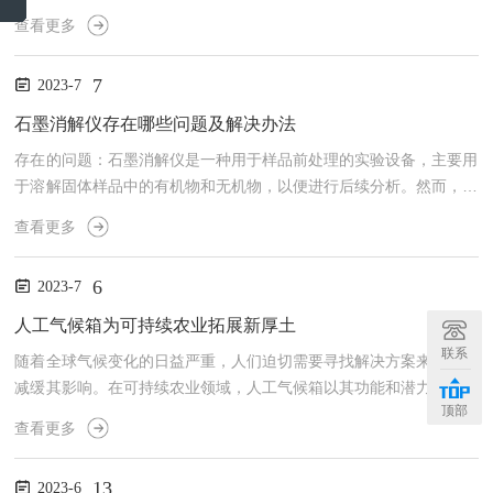
生长条件。振荡培养箱的工作原理基于其特殊的振动机构。通过内置
查看更多
的电机和振动装置，它能够产生水平和垂直方向的运动，使培养物在
培养箱内充分混合和暴露于营养物质。这种搅拌运动有助于增加细胞
7
2023-7
与培养基之间的接触，并提供氧气和营养物的均匀输送，从而促进细
胞的生长和代谢活性。在许多生物实验和细胞培养方面具有广泛的应
石墨消解仪存在哪些问题及解决办法
用。首先，它可用于培养细胞株和原代细胞。由于振荡运动的特
存在的问题：石墨消解仪是一种用于样品前处理的实验设备，主要用
点，...
于溶解固体样品中的有机物和无机物，以便进行后续分析。然而，石
墨消解仪在使用过程中可能会面临以下一些问题，这些问题也是我们
查看更多
在各大实验室内与实验人员交流总结的：首先高温操作风险：石墨消
解仪通常需要在高温条件下工作，例如使用高温酸性消解剂。这可能
6
2023-7
带来操作风险，如烧伤和腐蚀。其次，样品污染：在石墨消解过程
中，因酸雾冷凝而产生的回流，导致样品交叉污染还有操作复杂性：
人工气候箱为可持续农业拓展新厚土
石墨消解仪的操作通常相对复杂，需要进行严格的操作步骤和条件控
联系
随着全球气候变化的日益严重，人们迫切需要寻找解决方案来适应及
制...
减缓其影响。在可持续农业领域，人工气候箱以其功能和潜力开始引
顶部
起广泛关注。人工气候箱是一种受控环境下的设施农业系统，旨在为
查看更多
植物提供较佳生长条件，并更大程度地减少自然气候对农作物产量和
质量的不利影响。它通过模拟温度、湿度、光照和二氧化碳浓度等因
13
2023-6