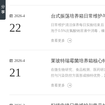
台式振荡培养箱日常维护
2026-4
22
日常维护清洁保养每日实验结束后
泡于0.5%次氯酸钠溶液中消毒
皮带或链条松紧度，调整至无打滑
查看更多
检查传感器、照明灯等易损件，发现损
莱玻特瑞霉菌培养箱核心
2026-4
21
在微生物研究、食品检测、医药研
控与污染防控方面形成独特优势，
效规避杂菌污染风险，为各类实验
查看更多
均对环境湿度有着严格要求，湿度的