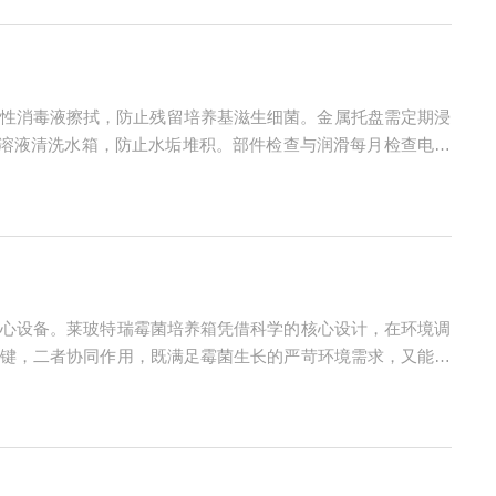
中性消毒液擦拭，防止残留培养基滋生细菌。金属托盘需定期浸
酸溶液清洗水箱，防止水垢堆积。部件检查与润滑每月检查电机
润滑脂（如锂基脂）至轴承空间的1/3，减少摩擦噪音。定期
心设备。莱玻特瑞霉菌培养箱凭借科学的核心设计，在环境调
键，二者协同作用，既满足霉菌生长的严苛环境需求，又能有
霉菌生长需求的核心支撑，霉菌的孢子萌发、菌丝生长与繁殖