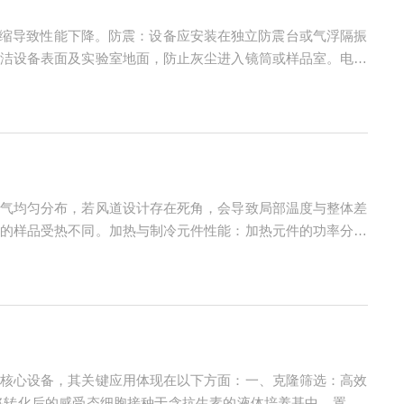
胀冷缩导致性能下降。防震：设备应安装在独立防震台或气浮隔振
洁设备表面及实验室地面，防止灰尘进入镜筒或样品室。电磁
不间断电源（UPS）供电，防止电压波动或突然断电损坏高压
气均匀分布，若风道设计存在死角，会导致局部温度与整体差
的样品受热不同。加热与制冷元件性能：加热元件的功率分布
不能快速、均匀地降低温度，也会导致温度不均。样品放置方
核心设备，其关键应用体现在以下方面：一、克隆筛选：高效
转化后的感受态细胞接种于含抗生素的液体培养基中，置于3