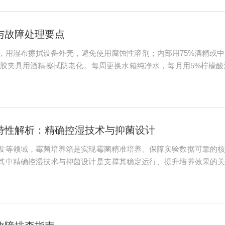
与故障处理要点
，用湿布擦拭设备外壳，避免使用腐蚀性溶剂；内部用75%酒精或
，橡胶夹具用酒精擦拭防老化。每周更换水箱纯净水，每月用5%柠檬
状态；每季度清理冷凝器翅片灰尘，确保散热效率；每半年加注耐高温
坏及...
特性解析：精确控湿技术与抑菌设计
发等领域，霉菌培养箱是实现霉菌精准培养、保障实验数据可靠的核
其中精确控湿技术与抑菌设计是支撑其稳定运行、提升培养效果的关
与检测工作提供可靠保障。精确控湿技术是莱玻特瑞霉菌培养箱适配
波动会直接影响培...