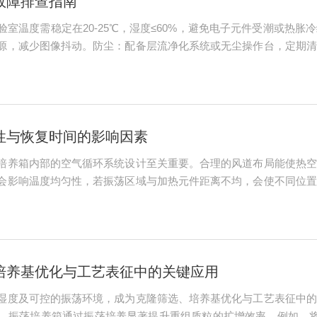
故障排查指南
室温度需稳定在20-25℃，湿度≤60%，避免电子元件受潮或热
源，减少图像抖动。防尘：配备层流净化系统或无尘操作台，定期清
料，避免手机、无线电设备等干扰电子束偏转系统。电源稳定：使用
统：...
性与恢复时间的影响因素
培养箱内部的空气循环系统设计至关重要。合理的风道布局能使热空
会影响温度均匀性，若振荡区域与加热元件距离不均，会使不同位置
度均匀性。功率不均的加热元件会造成局部过热或过冷；制冷元件若
响温度均匀性。样...
培养基优化与工艺表征中的关键应用
湿度及可控的振荡环境，成为克隆筛选、培养基优化与工艺表征中的
，振荡培养箱通过振荡培养显著提升重组质粒的扩增效率。例如，将