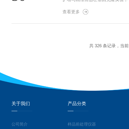
7℃、200rpm条件下振荡培养
查看更多
需氧菌（如大肠杆菌）生长，避免静置
共 326 条记录，当前 2
关于我们
产品分类
公司简介
样品前处理仪器