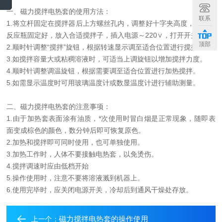
一、磁力搅拌电热套的使用方法：
联系
1.将立杆固定在搅拌器后上方螺丝孔内，调整好十字夹高度，用夹将
反应瓶固定好，放入合适搅拌子，插入电源～220∨，打开开关。
顶部
2.顺时针调整“搅拌”旋钮，根据转速显示调至适合位置进行搅拌。
3.如搅拌容量大或粘稠溶液时，可适当上调旋钮以增加搅拌力度。
4.顺时针调整调温旋钮，根据需要调至适合位置进行加热搅拌。
5.如需显示温度时可用玻璃温度计或数显温度计进行辅助测量。
二、磁力搅拌电热套的注意事项：
1.由于加热套表面涂有油质，*次使用时冒白烟是正常现象，随即表
面变成棕色的颜色，数分钟后即可恢复原色。
2.加热和搅拌即可同时使用，也可单独使用。
3.加热工作时，人体不要接触电热套，以免烫伤。
4.搅拌调速时应由低档开始
5.操作使用时，注意不要将溶液溅到机器上。
6.使用完毕时，应关闭电源开关，冷却后到通风干燥处存放。
磁力搅拌电热套的操作使用
上一个：