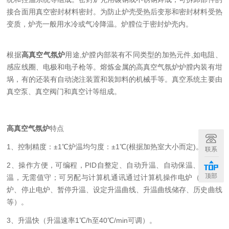
接合面用真空密封材料密封。为防止炉壳受热后变形和密封材料受热
变质，炉壳一般用水冷或气冷降温。炉膛位于密封炉壳内。
根据
高真空气氛炉
用途,炉膛内部装有不同类型的加热元件,如电阻、
感应线圈、电极和电子枪等。熔炼金属的高真空气氛炉炉膛内装有坩
埚，有的还装有自动浇注装置和装卸料的机械手等。真空系统主要由
真空泵、真空阀门和真空计等组成。
高真空气氛炉
特点
1、控制精度：±1℃炉温均匀度：±1℃(根据加热室大小而定)。
联系
2、操作方便，可编程，PID自整定、自动升温、自动保温、自动降
顶部
温，无需值守；可另配与计算机通讯通过计算机操作电炉（启动电
炉、停止电炉、暂停升温、设定升温曲线、升温曲线储存、历史曲线
等）。
3、升温快（升温速率1℃/h至40℃/min可调）。