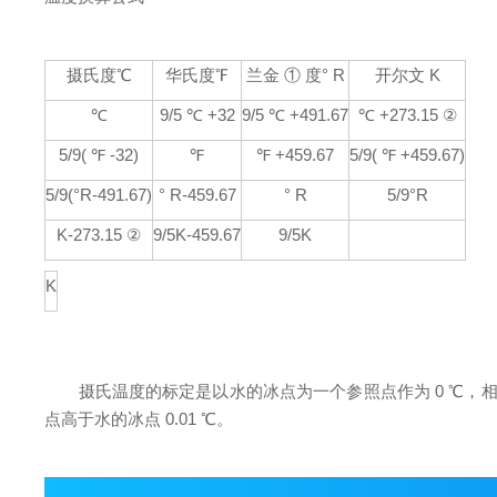
摄氏度℃
华氏度℉
兰金 ① 度° R
开尔文 K
℃
9/5 ℃ +32
9/5 ℃ +491.67
℃ +273.15 ②
5/9( ℉ -32)
℉
℉ +459.67
5/9( ℉ +459.67)
5/9(°R-491.67)
° R-459.67
° R
5/9°R
K-273.15 ②
9/5K-459.67
9/5K
K
摄氏温度的标定是以水的冰点为一个参照点作为 0 ℃，相对于开尔
点高于水的冰点 0.01 ℃。