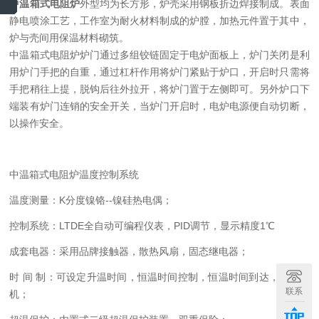
中温箱式电阻炉
外型均为长方形，炉壳采用钢板折边焊接制成。表面
静电喷涂工艺，工作室为耐火材料制成的炉膛，加热元件置于其中，
炉与壳间用保温材料砌筑。
中温箱式电阻炉炉门通过多组铰链固定于电炉面板上，炉门关闭是利
用炉门手把的自重，通过杠杆作用将炉门紧贴于炉口，开启时只需将
手把稍往上提，脱钩后往外拉开，将炉门置于左侧即可。另外炉口下
端装有炉门连销的安全开关，当炉门开启时，电炉电源便自动切断，
以操作安全。
中温箱式电阻炉温度控制系统
温度测量：K分度镍铬--镍硅热电偶；
控制系统：LTDE全自动可编程仪表，PID调节，显示精度1℃
成套电器：采用品牌接触器，散热风扇，固态继电器；
时 间 制：可设定升温时间，恒温时间控制，恒温时间到达，自动停
联系
机；