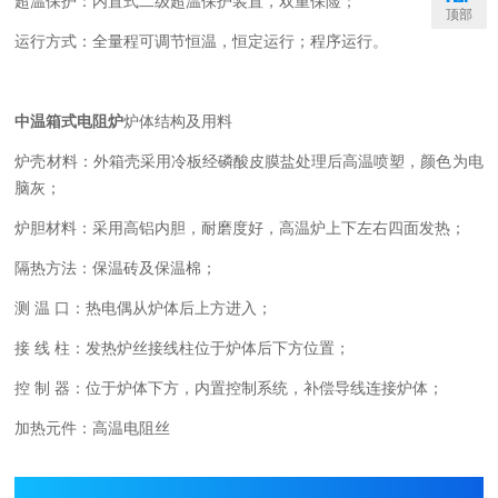
超温保护：内置式二级超温保护装置，双重保险；
顶部
运行方式：全量程可调节恒温，恒定运行；程序运行。
中温箱式电阻炉
炉体结构及用料
炉壳材料：外箱壳采用冷板经磷酸皮膜盐处理后高温喷塑，颜色为电
脑灰；
炉胆材料：采用高铝内胆，耐磨度好，高温炉上下左右四面发热；
隔热方法：保温砖及保温棉；
测 温 口：热电偶从炉体后上方进入；
接 线 柱：发热炉丝接线柱位于炉体后下方位置；
控 制 器：位于炉体下方，内置控制系统，补偿导线连接炉体；
加热元件：高温电阻丝