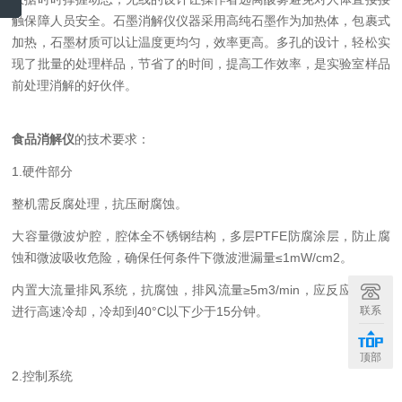
触保障人员安全。石墨消解仪仪器采用高纯石墨作为加热体，包裹式
加热，石墨材质可以让温度更均匀，效率更高。多孔的设计，轻松实
现了批量的处理样品，节省了的时间，提高工作效率，是实验室样品
前处理消解的好伙伴。
食品消解仪
的技术要求：
1.硬件部分
整机需反腐处理，抗压耐腐蚀。
大容量微波炉腔，腔体全不锈钢结构，多层PTFE防腐涂层，防止腐
蚀和微波吸收危险，确保任何条件下微波泄漏量≤1mW/cm2。
内置大流量排风系统，抗腐蚀，排风流量≥5m3/min，应反应结束后
联系
进行高速冷却，冷却到40°C以下少于15分钟。
顶部
2.控制系统