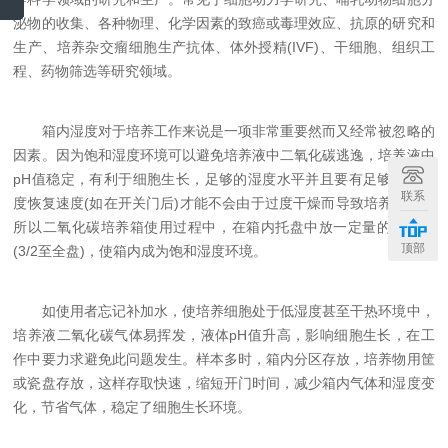
泌物的收集、各种物理、化学因素的致癌或毒理效应、抗原的研究和
生产、培养杂交瘤细胞生产抗体、体外授精(IVF)、干细胞、组织工
程、药物筛选等研究领域。
箱内湿度对于培养工作来说是一项非常重要然而又经常被忽略的
因素。因为饱和湿度环境可以避免培养液中二氧化碳逃逸，培养液中
pH值稳定，有利于细胞生长，足够的湿度水平并且要有足够快的湿
联系
度恢复速度(如在开关门后)才能不会由于过度干燥而导致培养失败。
所以二氧化碳培养箱使用过程中，在箱内托盘中放一定量的灭菌水
顶部
(3/2至全盘)，使箱内成为饱和湿度环境。
如使用者忘记补加水，使培养细胞处于低湿度甚至干热环境中，
培养液二氧化碳气体易挥发，液体pH值升高，影响细胞生长，在工
作中要力求避免此问题发生。样本多时，箱内分区存放，培养物用筐
或瓷盘存放，这样存取快速，缩短开门时间，减少箱内气体和湿度变
化，节省气体，稳定了细胞生长环境。