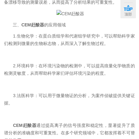
备漂移导致的测量误差，从而提高了分析结果的可重复性。
顶部
三、
CEM赶酸器
的应用领域
1.生物化学：在蛋白质组学和代谢组学研究中，可以帮助科学家
们检测到微量的生物标志物，从而深入了解生物过程。
2.环境科学：在环境污染物的检测中，可以提高痕量化学物质的
检测灵敏度，从而帮助科学家们评估环境污染的程度。
3.法医科学：可以用于微量物证的分析，为案件侦破提供关键证
据。
CEM赶酸器
通过提高离子的信号强度和稳定性，显著提升了质
谱分析的准确度和可重复性。在多个研究领域中，它都发挥着不可替