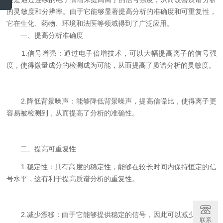
的灵敏度和分辨率。由于它能够显著提高分析的准确度和可重复性，
它在生化、药物、环境和法医等领域得到了广泛应用。
一、提高分析准确度
1.信号增强：通过电子倍增技术，可以大幅提高离子的信号强
度，使得微量成分的检测成为可能，从而提高了质谱分析的灵敏度。
2.降低背景噪声：能够降低背景噪声，提高信噪比，使得离子更
容易被检测到，从而提高了分析的准确性。
二、提高可重复性
1.稳定性：具有高度的稳定性，能够在较长时间内保持恒定的信
号水平，这有利于提高质谱分析的重复性。
2.减少漂移：由于它能够提供稳定的信号，因此可以减少由于设
联系