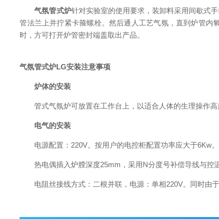
气氛管式炉
针对实验室的使用要求，装卸料采用间歇式手
管法兰上并拧紧卡箍螺栓。然后通人工艺气氛，直到炉管内
时，方可打开炉管密封端盖取出产品。
气氛管式炉LG
安装注意事项
炉体的安装
管式气氛炉可放置在工作台上，以适合人体的生理操作高度，
电气的安装
电源配置：220V。按用户的电控柜配置功率应大于6Kw
热电偶插入炉膛深度25mm，采用N分度号补偿导线与控温
电阻丝接线方式：二根并联，电源：单相220V。同时由于