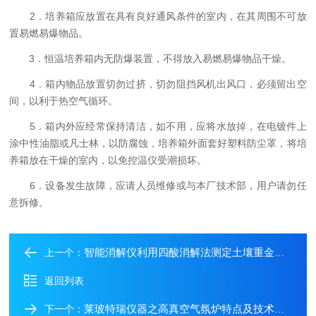
2．培养箱应放置在具有良好通风条件的室内，在其周围不可放
置易燃易爆物品。
3．恒温培养箱内无防爆装置，不得放入易燃易爆物品干燥。
4．箱内物品放置切勿过挤，切勿阻挡风机出风口，必须留出空
间，以利于热空气循环。
5．箱内外应经常保持清洁，如不用，应将水放掉，在电镀件上
涂中性油脂或凡士林，以防腐蚀，培养箱外面套好塑料防尘罩，将培
养箱放在干燥的室内，以免控温仪受潮损坏。
6．设备发生故障，应请人员维修或与本厂技术部，用户请勿任
意拆修。
智能消解仪利用四酸消解法测定土壤重金属含量的方法
上一个：
返回列表
莱玻特瑞仪器之高真空气氛炉特点及技术参数
下一个：