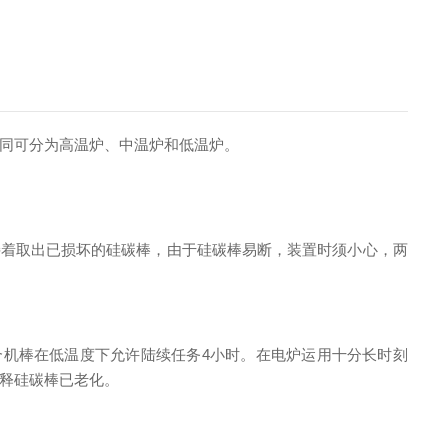
同可分为高温炉、中温炉和低温炉。
接着取出已损坏的硅碳棒，由于硅碳棒易断，装置时须小心，两
混合机棒在低温度下允许陆续任务4小时。在电炉运用十分长时刻
释硅碳棒已老化。