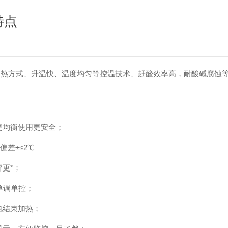
特点
加热方式、升温快、温度均匀等控温技术、赶酸效率高，耐酸碱腐蚀
均衡使用更安全；
差±≤2℃
更*；
单调单控；
电结束加热；