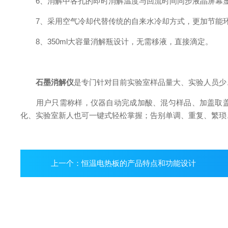
6、消解中各孔的即时消解温度与回流时间同步液晶屏幕显
7、采用空气冷却代替传统的自来水冷却方式，更加节能
8、350ml大容量消解瓶设计，无需移液，直接滴定。
石墨消解仪
是专门针对目前实验室样品量大、实验人员少
用户只需称样，仪器自动完成加酸、混匀样品、加盖取盖、
化、实验室新人也可一键式轻松掌握；告别单调、重复、繁琐
上一个：
恒温电热板的产品特点和功能设计