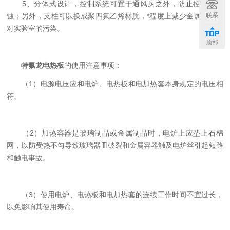
5、分体式设计，控制系统可置于通风厨之外，防止控制器腐
联系
蚀；另外，支柱可以换成聚四氟乙烯材质，*程度上减少金属零部件
对实验室的污染。
顶部
特氟龙电热板
的使用注意事项：
（1）电源电压应和电炉、电热板和电加热套本身规定的电压相
符。
（2）加热容器是玻璃制品或金属制品时，电炉上应垫上石棉
网，以防受热不匀导致玻璃器皿破裂和金属容器触及电炉丝引起短路
和触电事故。
（3）使用电炉、电热板和电加热套的连续工作时间不宜过长，
以免影响其使用寿命。