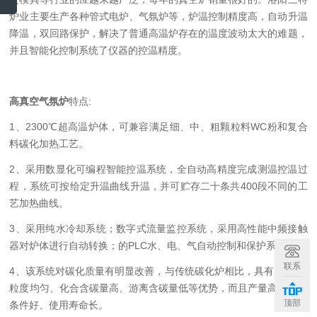
炉业主要生产各种管式电炉、气氛炉等，炉温控制精度高，自动升温
降温，双回路保护，解决了普通高温炉存在的温度波动太大的难题，
并且智能化控制系统了仪器的控温精度。
高真空气氛炉
特点:
1、2300℃超高温炉体，可兼容满足细、中、粗颗粒料WC粉和复合
料碳化加热工艺。
2、采用数显化可编程智能控温系统，全自动高精度完成测温控温过
程，系统可按给定升温曲线升温，并可贮存二十条共400段不同的工
艺加热曲线。
3、采用纯水冷却系统；数字式流量监控系统，采用高性能中频接触
器对炉体进行自动转换；的PLC水、电、气自动控制和保护系统。
联系
4、该系统对碳化质量有明显改善，与传统碳化炉相比，具有反应*、
粒度均匀、化合含碳量高、游离含碳量低等优势，而且产量高、劳动
顶部
条件好、使用寿命长。