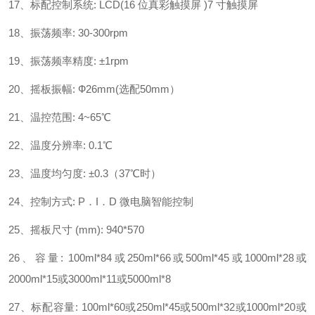
17
、
标配控制系统
: LCD(16
位真彩触摸屏
)
7
寸触摸屏
18
、
振荡频率
:
30-
3
00rpm
19
、
振荡频率精度
:
±
1rpm
20
、
摇板振幅
:
Ф
2
6
mm
(
选配
50mm
）
21
、
温控范围
: 4~65
℃
22
、
温度分辨率
: 0.1
℃
23
、
温度均匀度
:
±
0.3
（
37
℃时）
24
、
控制方式
: P
．
I
．
D
微电脑智能控制
25
、
摇板尺寸
(mm)
:
940*5
7
0
26
、
容量
: 100ml*84
或
250ml*66
或
500ml*45
或
1000ml*28
或
2000ml*15
或
3000ml*11
或
5000ml*8
27
、
标配容量
: 100ml*60
或
250ml*45
或
500ml*32
或
1000ml*20
或