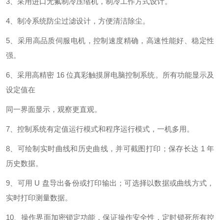
3
、采用进口无氟制冷压缩机，制冷工作方式设计。
4
、
制冷系统防尘过滤设计，方便清洁除尘。
5
、
采用高品质伺服电机
，控制速度
精确，
高速性能好、稳定性
强。
6
、
采用高精密
16
位真彩触摸屏电脑控制系统。所有功能显示及
设定值在
同一界面显示，观察更直观。
7
、
控制系统有定值运行模式和程序运行模式，一机多用。
8
、
可绘制实时曲线和历史曲线，并可截图打印；保存长达
1
年
历史数据。
9
、
可用
U
盘导出备份或打印输出；可选择以数据或曲线方式，
实时打印测量数据。
10
、
操作界面加密锁定功能，保证操作安全性，定时锁死所有控