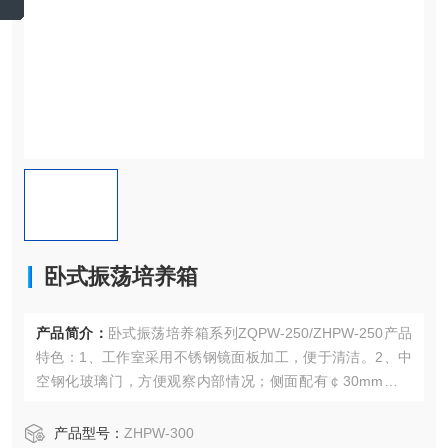
卧式振荡培养箱
产品简介：
卧式振荡培养箱系列ZQPW-250/ZHPW-250产品
特色：1、工作室采用不锈钢镜面板加工，便于清洁。2、中
空钢化玻璃门，方便观察内部情况；侧面配有￠30mm测试
孔，方便测试及满足样品对氧气的需求。3、配有照明灯和紫
外灭菌灯，便于观察和灭菌；4、ZQPW系列采用进口无氟制
产品型号：
ZHPW-300