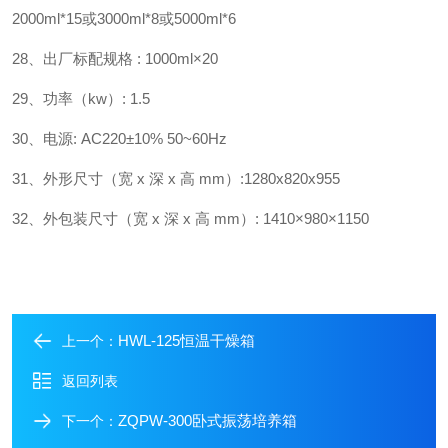
2000ml*15
或
3000ml*8
或
5000ml*6
28
、
出厂标配规格
: 1000ml
×
20
29
、
功率（
kw
）
:
1.5
30
、
电源
:
AC220±10% 50~60Hz
31
、
外形尺寸（宽
x
深
x
高
mm
）
:
1280x820x955
32
、
外包装尺寸（宽
x
深
x
高
mm
）
:
1410
×
980
×
1150
HWL-125恒温干燥箱
上一个：
返回列表
ZQPW-300卧式振荡培养箱
下一个：