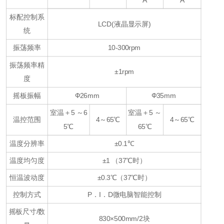
标配控制系
LCD(液晶显示屏)
统
振荡频率
10-300rpm
振荡频率精
±1rpm
度
摇板振幅
Ф26mm
Ф35mm
室温＋5 ～6
室温＋5 ～
温控范围
4～65℃
4～65℃
5℃
65℃
温度分辨率
±0.1℃
温度均匀度
±1 （37℃时）
恒温波动度
±0.3℃（37℃时）
控制方式
P．I．D微电脑智能控制
摇板尺寸/数
830×500mm/2块