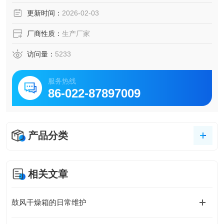
■采用进口无氟制冷压缩机，*制冷工作方式设计，确保压缩
更新时间：
2026-02-03
机不会因自身过热自保关闭，从而达到的控温效果；
■离心式循环风道，强制工作室内的空气流动，温度更加均
厂商性质：
生产厂家
匀；
■采用高压
访问量：
5233
服务热线
86-022-87897009
产品分类
相关文章
鼓风干燥箱的日常维护