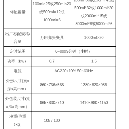
100ml×25或250ml×20
500ml*32
或
1000ml*20
标配容量
或500ml×12或
或
2000ml*15
或
1000ml×6
3000ml*8
或
5000ml*6
出厂标配规格/
万用弹簧夹具
1000ml×20
容量
定时范围
0~9999分钟（小时）
功率（kw）
0.7
1.5
电源
AC220±10% 50~60Hz
外形尺寸(宽
x
860
×736×565
1280×820×955
深
x
高
mm
）
外包装尺寸(宽
965
×830×
710
1410×980×1150
x
深
x
高
mm
）
净重/毛重
105 / 130
-
（kg）