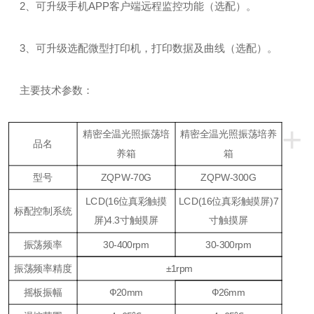
2、可升级手机APP客户端远程监控功能（选配）。
3、可升级选配微型打印机，打印数据及曲线（选配）。
主要技术参数：
+
精密全温光照振荡培
精密全温光照振荡培养
品名
养箱
箱
型号
ZQPW-70G
ZQPW-300G
LCD(
16
位真彩触摸
LCD(
16
位真彩触摸屏)7
标配控制系统
屏)4.3寸触摸屏
寸触摸屏
振荡频率
30-400rpm
30-300rpm
振荡频率精度
±1rpm
摇板振幅
Ф20mm
Ф26mm