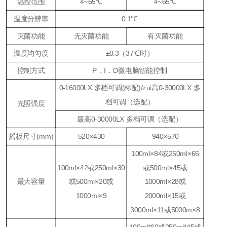
温控范围
4~65℃
4~65℃
温度分辨率
0.1℃
灭菌功能
无灭菌功能
有灭菌功能
温度均匀度
±0.3（37℃时）
控制方式
P．I．D微电脑智能控制
0
-16000LX 多档可调
(
标配
)
/zui高0-30000LX 多
档可调（选配）
光照强度
最高
0-30000LX
多档可调（选配）
摇板尺寸(mm)
520×430
940×570
100ml×84或250ml×66
100ml×42或250ml×30
或500ml×45或
最大容量
或500ml×20或
1000ml×28或
1000ml×9
2000ml×15或
3000ml×11或5000m×8
100ml*60
或
250ml*45
或