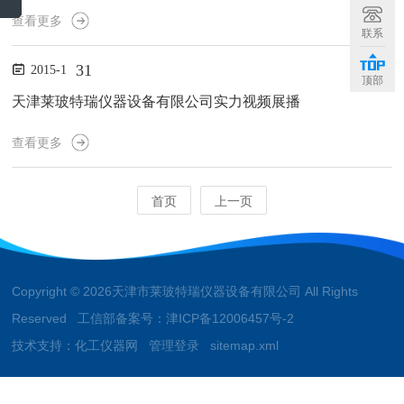
蜡、及消毒等应用。此恒温干燥箱也是食品厂、饮用水厂办QS、HA
查看更多
CCP认证的*检验设备。恒温干燥箱HWL-125箱体结构1、外壳：1.5
联系
mm冷轧钢板表面静电粉末喷涂；2、内胆：1.2mm镜面不锈钢板；
31
2015-1
3、固态继电器：日本欧姆龙；4、保温层：超细耐温玻璃纤维棉；
顶部
5、传感器：*PT100铂金电阻；6、加热方式:镍铬合金电加热器7、
天津莱玻特瑞仪器设备有限公司实力视频展播
控温仪表：“AISET"智能数显温...
查看更多
首页
上一页
Copyright © 2026天津市莱玻特瑞仪器设备有限公司 All Rights
Reserved 工信部备案号：
津ICP备12006457号-2
技术支持：
化工仪器网
管理登录
sitemap.xml