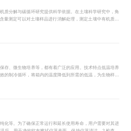
机质分解与碳循环研究提供科学依据。在土壤科学研究中，角
质含量测定可以对土壤样品进行消解处理，测定土壤中有机质的
2.有机质分解动力学研究可以用于研究土壤有机质的分解动力
保存、微生物培养等，都有着广泛的应用。技术特点低温培养
效的制冷循环，将箱内的温度降低到所需的低温，为生物样本
使得箱内的温度可以在一个广泛的范围内进行调试，并且不受
纯化等。为了确保正常运行和延长使用寿命，用户需要对其进
温后，用干净的软布擦拭仪器表面，保持仪器清洁。2.检查电