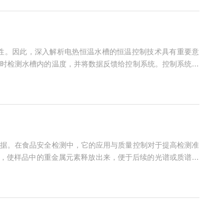
性。因此，深入解析电热恒温水槽的恒温控制技术具有重要意
时检测水槽内的温度，并将数据反馈给控制系统。控制系统根
从而实现对水槽温度的精确控制。在恒温控制过程中，电热恒
据。在食品安全检测中，它的应用与质量控制对于提高检测准
理，使样品中的重金属元素释放出来，便于后续的光谱或质谱检
危害。2.农药残留检测可以用于农药残留检测的样品预处理，