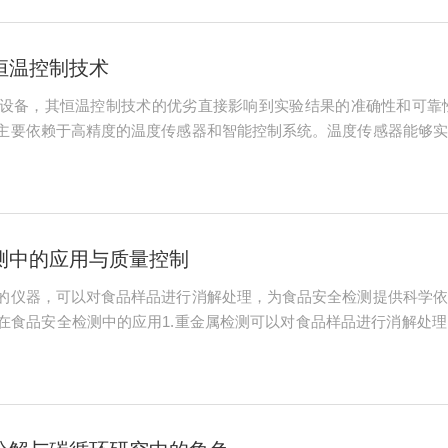
恒温控制技术
设备，其恒温控制技术的优劣直接影响到实验结果的准确性和可靠
主要依赖于高精度的温度传感器和智能控制系统。温度传感器能够实
出需要加热或冷却的功率，并控制加热元件或制冷装置的工作状态，
控制精度和稳定性。...
测中的应用与质量控制
的仪器，可以对食品样品进行消解处理，为食品安全检测提供科学依
在食品安全检测中的应用1.重金属检测可以对食品样品进行消解处
重要内容，如铅、镉、汞等重金属元素的含量超标会对人体健康产生
于后续的色谱...