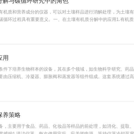
分解与碳循环研究中的角色
有机质和营养成分的仪器，可以对土壤样品进行消解处理，为土壤有
碳循环过程具有重要意义。一、在土壤有机质分解中的应用1.有机
土壤肥力和生态环境的重要指标，为土壤管理与改良提供科学依据。
殖化等过程。...
应用
条件下培养生物样本的设备，其在多个领域，如生物科学研究、药品
要由压缩机、冷凝器、膨胀阀和蒸发器等组件组成。这套系统通过高
。此外，低温培养箱通常还配备有加热和制冷温度双向控制系统，这
些低温培养箱的温...
保养策略
备，主要用于食品、药品、化妆品等样品的前处理，如消化、提取、
常维护1.清洁仪器。每次使用完后，应关闭电源，等待仪器冷却至室