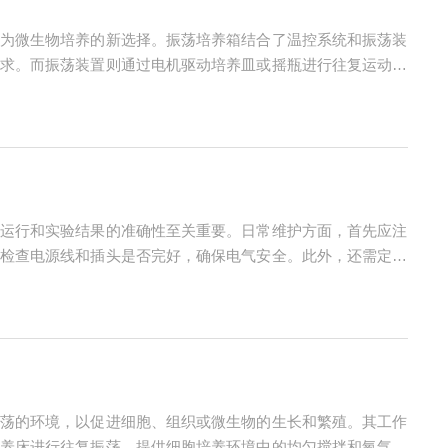
为微生物培养的新选择。振荡培养箱结合了温控系统和振荡装
求。而振荡装置则通过电机驱动培养皿或摇瓶进行往复运动，
提高营养物质的传递速度，加速微生物的生长和繁殖。与传统
运行和实验结果的准确性至关重要。日常维护方面，首先应注
检查电源线和插头是否完好，确保电气安全。此外，还需定期
情况，首先应检查电源是否接通，以及温度设定是否正确。若
荡的环境，以促进细胞、组织或微生物的生长和繁殖。其工作
养床进行往复振荡，提供细胞培养环境中的均匀搅拌和氧气传