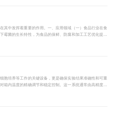
在其中发挥着重要的作用。一、应用领域（一）食品行业在食
下霉菌的生长特性，为食品的保鲜、防腐和加工工艺优化提供
生产可能与霉菌的发酵过程有关。通过使用莱玻特瑞霉菌培养
细胞培养等工作的关键设备，更是确保实验结果准确性和可重
对箱内温度的精确调节和稳定控制。这一系统通常由高精度的
给智能控制器。智能控制器根据预设的温度值与实际温度的差