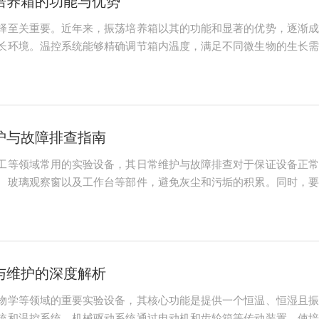
培养箱的功能与优势
择至关重要。近年来，振荡培养箱以其的功能和显著的优势，逐渐成
长环境。温控系统能够精确调节箱内温度，满足不同微生物的生长需
振荡作用不仅能够增加氧气的溶解度，促进微生物的呼吸作用，还能
诸多优势。首先，...
护与故障排查指南
工等领域常用的实验设备，其日常维护与故障排查对于保证设备正常
、玻璃观察窗以及工作台等部件，避免灰尘和污垢的积累。同时，要
正常运转无噪音。在故障排查方面，若遇到培养箱无法制冷或加热的
统或加热系统是否...
与维护的深度解析
物学等领域的重要实验设备，其核心功能是提供一个恒温、恒湿且振
统和温控系统。机械驱动系统通过电动机和齿轮箱等传动装置，使培