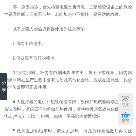
答：原因很多，首先检查电源是否有电，二是检查设备上的保险
丝是否熔断，三能否加热，若能加热但不搅拌，是马达的故障。
以下是磁力加热搅拌器使用的注意事项：
1.请勿干烧使用。
2.仪器应有良好的接地。
3.*次使用时，板内有白烟和异味冒出，属于正常现象，因内部
绝缘材料在生产过程中含有油质及其他化合物，应放在通风处，数分
钟消失后即可正常使用。
4.因搅拌器的电机和磁铁耐温有限，故作加热试验特别是高温加
联系
热试验时，该仪器不能单做加热使用，请将电机调至旋转或低速旋转
状态(空转)，以防止电机、磁铁、受高温辐射而损坏。
顶部
5.做高温加热结束时，请先关加热，待几分钟余温散后再关搅