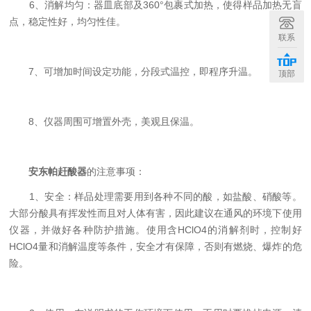
6、消解均匀：器皿底部及360°包裹式加热，使得样品加热无盲
点，稳定性好，均匀性佳。
联系
7、可增加时间设定功能，分段式温控，即程序升温。
顶部
8、仪器周围可增置外壳，美观且保温。
安东帕赶酸器
的注意事项：
1、安全：样品处理需要用到各种不同的酸，如盐酸、硝酸等。
大部分酸具有挥发性而且对人体有害，因此建议在通风的环境下使用
仪器，并做好各种防护措施。使用含HClO4的消解剂时，控制好
HClO4量和消解温度等条件，安全才有保障，否则有燃烧、爆炸的危
险。