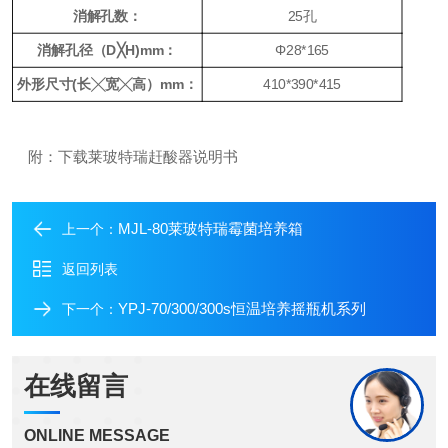
消解孔数：
25孔
消解孔径（D╳H)mm：
Φ28*165
外形尺寸(长╳宽╳高）mm：
410*390*415
附：下载莱玻特瑞赶酸器说明书
MJL-80莱玻特瑞霉菌培养箱
上一个：
返回列表
YPJ-70/300/300s恒温培养摇瓶机系列
下一个：
在线留言
ONLINE MESSAGE