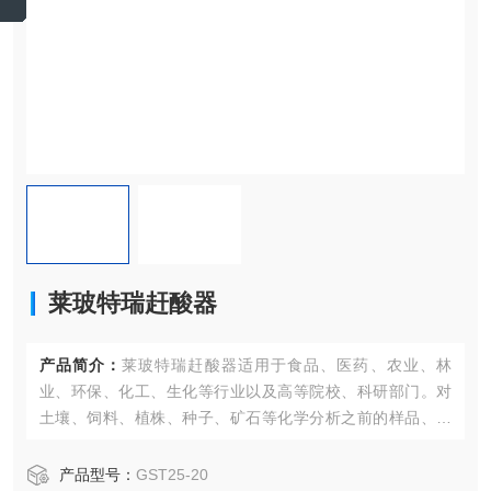
莱玻特瑞赶酸器
产品简介：
莱玻特瑞赶酸器适用于食品、医药、农业、林
业、环保、化工、生化等行业以及高等院校、科研部门。对
土壤、饲料、植株、种子、矿石等化学分析之前的样品、消
解、赶酸处理。主要配套各厂家不同型号的微波消解仪的赶
酸处理工作。我们可根据您的需求为您的微波消解产品量身
产品型号：
GST25-20