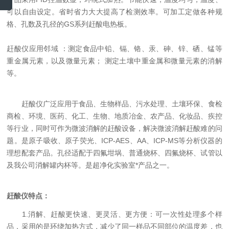
可以自由设定。省时省力大大提高了检测效率。可加工定做各种规
格、孔数及孔径的GS系列赶酸电热板。
赶酸仪应用邻域 ：测定食品中铅、镉、铬、汞、砷、锌、硒、锰等
重金属元素，以及微量元素； 测定土壤中重金属和微量元素的消解
等。
赶酸仪
广泛应用于食品、生物样品、污水处理、土壤环保、食检
商检、环境、医药、化工、生物、地质冶金、农产品、化妆品、疾控
等行业，同时可作为微波消解的赶酸设备，解决微波消解赶酸难的问
题。是原子吸收、原子荧光、ICP-AES、AA、ICP-MS等分析仪器的
理想配套产品。孔径适配于四氟坩埚、普通烧杯、四氟烧杯、试管以
及我公司消解罐内杯等。是超净化实验室*产品之一。
赶酸仪特点：
1.消解、赶酸更快速、更灵活、更方便：可一次性处理多个样
品，采用的是环绕加热方式，减少了同一样品不同部位的温度差，也