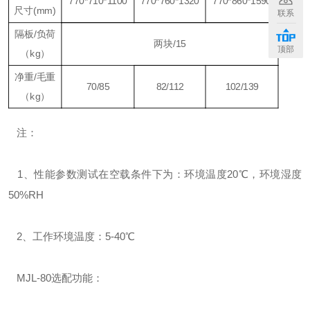
770*710*1100
770*760*1320
770*860*1590
尺寸(mm)
联系
隔板/负荷
两块/15
顶部
（kg）
净重/毛重
70/85
82/112
102/139
（kg）
注：
1、性能参数测试在空载条件下为：环境温度20℃，环境湿度
50%RH
2、工作环境温度：5-40℃
MJL-80选配功能：