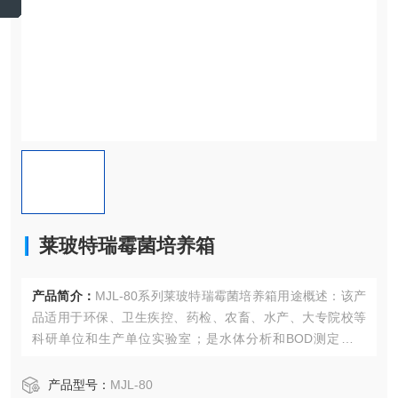
莱玻特瑞霉菌培养箱
产品简介：
MJL-80系列莱玻特瑞霉菌培养箱用途概述：该产
品适用于环保、卫生疾控、药检、农畜、水产、大专院校等
科研单位和生产单位实验室；是水体分析和BOD测定、细
菌、霉菌、微生物的培养、保存、植物栽培、育种等实验的
常用恒温设备。产品特点：1、镜面不锈钢工作室；2、无氟
产品型号：
MJL-80