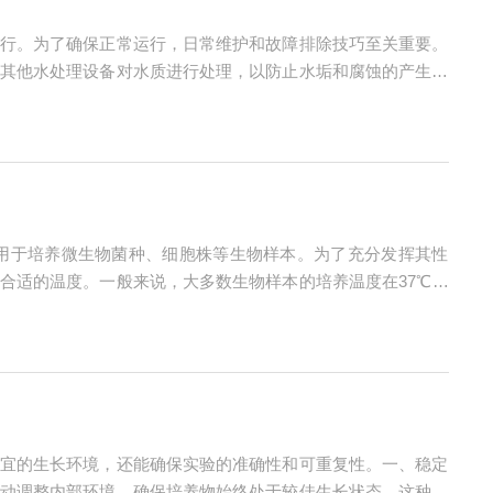
行。为了确保正常运行，日常维护和故障排除技巧至关重要。
其他水处理设备对水质进行处理，以防止水垢和腐蚀的产生。
，应及时检查并清理水管道，消除堵塞。检查循环水冷却器表
用于培养微生物菌种、细胞株等生物样本。为了充分发挥其性
合适的温度。一般来说，大多数生物样本的培养温度在37℃左
常生长。转速设置：振荡速度直接影响生物样本的生长速度和
宜的生长环境，还能确保实验的准确性和可重复性。一、稳定
动调整内部环境，确保培养物始终处于较佳生长状态。这种稳