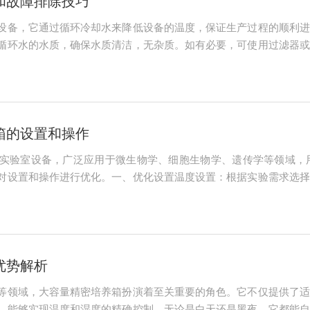
和故障排除技巧
设备，它通过循环冷却水来降低设备的温度，保证生产过程的顺利进
循环水的水质，确保水质清洁，无杂质。如有必要，可使用过滤器或
的流量，确保流量充足，以满足设备降温的需求。如发现流量不足
无污垢。如发现表面...
箱的设置和操作
实验室设备，广泛应用于微生物学、细胞生物学、遗传学等领域，
对设置和操作进行优化。一、优化设置温度设置：根据实验需求选择
要不同的温度。确保设定温度与实际需求相符，以保证生物样本的正
损伤，而过慢的转...
优势解析
等领域，大容量精密培养箱扮演着至关重要的角色。它不仅提供了适
，能够实现温度和湿度的精确控制。无论是白天还是黑夜，它都能自