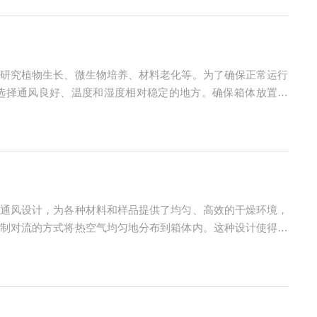
研究植物生长、微生物培养、材料老化等。为了确保正常运行
选择通风良好、温度和湿度相对稳定的地方。确保箱体放置平
参数。确保设置的参数符合实验要求，并避免过度设置，以免对
通风设计，为各种材料和样品提供了均匀、高效的干燥环境，
制对流的方式将热空气均匀地分布到箱体内。这种设计使得箱
水分，加速干燥过程。二、灵活的温度与时间控制通常配备有