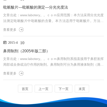
继电器：日本欧姆龙；4、保温层：超细耐温玻璃纤维棉；5、传感
器：*PT100铂金电阻；6、加热方式:镍铬合金电加热器7、控温仪
吡哌酸片—吡哌酸的测定—分光光度法
表：“AISET"智能数显温度控制仪，...
文章出处：www.labotery。。ｃｏｍ应用范围：本方法采用分光光度
法测定吡哌酸片中吡哌酸的含量。本方法适用于吡哌酸片。方法原
理：供试品经研细后，加0.04%*溶液制成供试液，置紫外可见分光
查看更多
光度计，于273nm波长处测定吸收度，计算出其含量。试剂：0.04%
*溶液仪器设备：紫外可见分光光度计试样制备：1.供试品溶液的制
10
2015-4
备取供试品20片，精密称定，研细，精密称取适量（约相当于吡哌
酸0.1g），置500mL量瓶中，加0.04%*溶液适量，振摇使吡哌酸溶
鼻用制剂（2005年版二部）
解并稀释至刻度，摇匀，滤...
文章出处：www.labotery。。ｃｏｍ鼻用制剂系指直接用于鼻腔发挥
局部或全身或治疗作用的制剂。鼻用制剂可分为鼻用液体制剂（滴鼻
剂、洗鼻剂、鼻用喷雾剂）、鼻用半固体制剂（鼻用软膏剂、鼻用乳
查看更多
膏剂、鼻用凝胶剂）、鼻用固体制剂（鼻用软膏剂、鼻用粉雾剂和鼻
用棒剂）。也要以固态形成包装，另备溶剂，在临用前配成溶液或混
悬液。滴鼻剂系指由药物与适宜辅料制成的澄明溶液、混悬液或乳状
首页
上一页
下一页
末页
液，供滴入鼻腔用的鼻用液体制剂，也可将药物以粉末、颗粒、块状
或片状形式包装，另备溶剂，在临用前配成澄明溶液或...