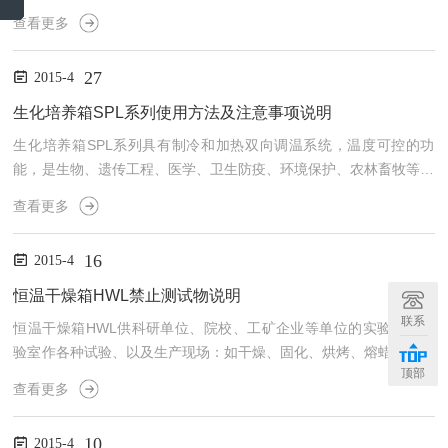
管式炉型。主要应用于大专院校、科研院所、工矿企业等实验和小批
查看更多
量生产之用。具有安全可靠、操作简单、控温精度高、保温效果好、
温度范围大、炉膛温度均匀性高、温区多、可选配气氛、抽真空炉型
27
2015-4
等。气氛管式炉LG主要运用于冶金，玻璃，热处理，锂电正负极材
料，新能源，LED发光材料，磨具等行业测定材料在一定气氛条件下
生化培养箱SPL系列使用方法及注意事项说明
的设备。气氛管式炉LG特点可选择单设定点或30段可编程控制...
生化培养箱SPL系列具有制冷和加热双向调温系统，温度可控的功
能，是生物、遗传工程、医学、卫生防疫、环境保护、农林畜牧等行
业的科研机构、大专院校、生产单位或部门实验室的重要试验设备，
查看更多
广泛应用于低温恒温试验、培养试验、环境试验等。生化培养箱SPL
系列控制器电路由温度传感器、电压比较器和控制执行电路组成。生
16
2015-4
化培养箱SPL系列特点1采用镜面不锈钢内胆，箱体采用钢板喷塑，
四角半圆弧，易清洁，箱内隔板间距可调。2屏幕液晶显示，多组数
恒温干燥箱HWL禁止测试物说明
据一屏显示，简单易懂，便于观察和操作。操作简单且控温精度...
联系
恒温干燥箱HWL供科研单位、院校、工矿企业等单位的实验室、化
验室作各种试验、以及生产现场：如干燥、固化、烘烤、熔蜡、及消
顶部
毒等应用。此恒温干燥箱HWL也是食品厂、饮用水厂办QS、HACCP
查看更多
认证的*检验设备。恒温干燥箱HWL箱体结构1、外壳：1.5mm冷轧
钢板表面静电粉末喷涂；2、内胆：1.2mm镜面不锈钢板；3、固态
10
2015-4