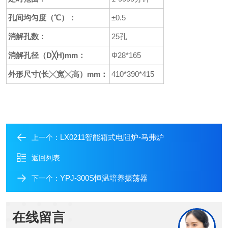
孔间均匀度（℃）：
±0.5
消解孔数：
25孔
消解孔径（D╳H)mm：
Φ28*165
外形尺寸(长╳宽╳高）mm：
410*390*415
LX0211智能箱式电阻炉-马弗炉
上一个：
返回列表
YPJ-300S恒温培养振荡器
下一个：
在线留言