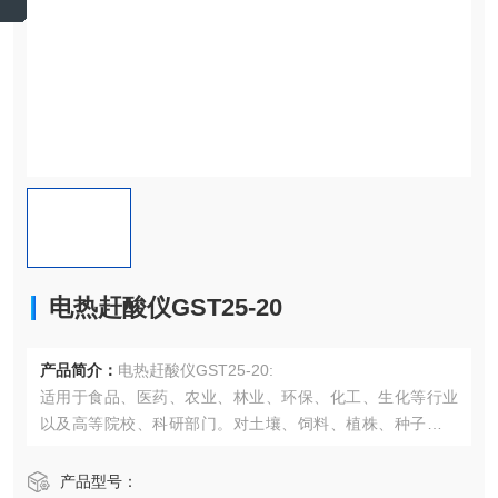
电热赶酸仪GST25-20
产品简介：
电热赶酸仪GST25-20:
适用于食品、医药、农业、林业、环保、化工、生化等行业
以及高等院校、科研部门。对土壤、饲料、植株、种子、矿
石等化学分析之前的样品、消解、赶酸处理，更适合CEM微
波消解仪的赶酸处理。
产品型号：